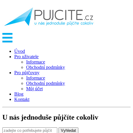
Úvod
Pro uživatele
Informace
Obchodní podmínky
Pro půjčovny
Informace
Obchodní podmínky
Můj účet
Blog
Kontakt
U nás jednoduše půjčíte cokoliv
Vyhledat