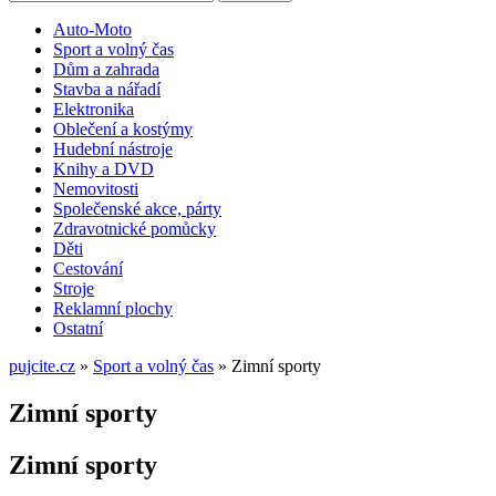
Auto-Moto
Sport a volný čas
Dům a zahrada
Stavba a nářadí
Elektronika
Oblečení a kostýmy
Hudební nástroje
Knihy a DVD
Nemovitosti
Společenské akce, párty
Zdravotnické pomůcky
Děti
Cestování
Stroje
Reklamní plochy
Ostatní
pujcite.cz
»
Sport a volný čas
»
Zimní sporty
Zimní sporty
Zimní sporty