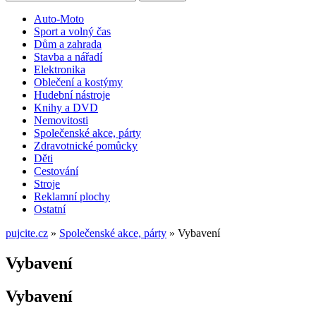
Auto-Moto
Sport a volný čas
Dům a zahrada
Stavba a nářadí
Elektronika
Oblečení a kostýmy
Hudební nástroje
Knihy a DVD
Nemovitosti
Společenské akce, párty
Zdravotnické pomůcky
Děti
Cestování
Stroje
Reklamní plochy
Ostatní
pujcite.cz
»
Společenské akce, párty
»
Vybavení
Vybavení
Vybavení