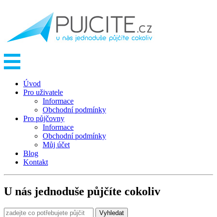
Úvod
Pro uživatele
Informace
Obchodní podmínky
Pro půjčovny
Informace
Obchodní podmínky
Můj účet
Blog
Kontakt
U nás jednoduše půjčíte cokoliv
Vyhledat