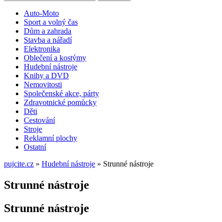
Auto-Moto
Sport a volný čas
Dům a zahrada
Stavba a nářadí
Elektronika
Oblečení a kostýmy
Hudební nástroje
Knihy a DVD
Nemovitosti
Společenské akce, párty
Zdravotnické pomůcky
Děti
Cestování
Stroje
Reklamní plochy
Ostatní
pujcite.cz
»
Hudební nástroje
»
Strunné nástroje
Strunné nástroje
Strunné nástroje