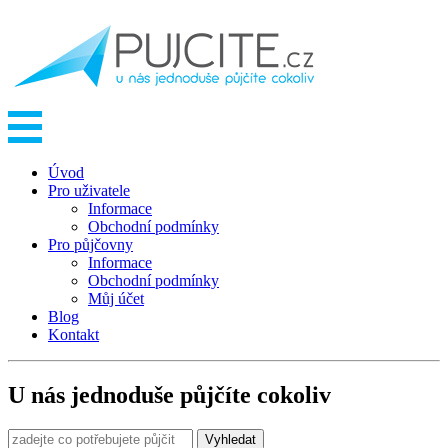
Úvod
Pro uživatele
Informace
Obchodní podmínky
Pro půjčovny
Informace
Obchodní podmínky
Můj účet
Blog
Kontakt
U nás jednoduše půjčíte cokoliv
Vyhledat