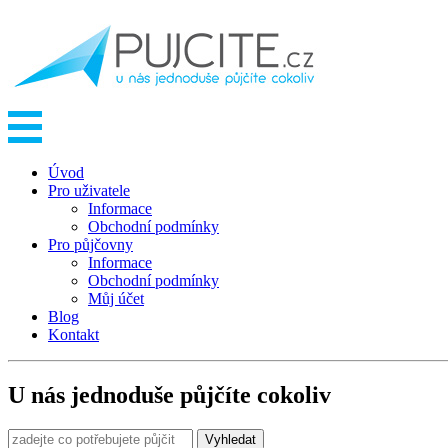
Úvod
Pro uživatele
Informace
Obchodní podmínky
Pro půjčovny
Informace
Obchodní podmínky
Můj účet
Blog
Kontakt
U nás jednoduše půjčíte cokoliv
Vyhledat