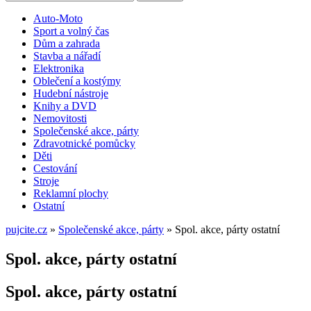
Auto-Moto
Sport a volný čas
Dům a zahrada
Stavba a nářadí
Elektronika
Oblečení a kostýmy
Hudební nástroje
Knihy a DVD
Nemovitosti
Společenské akce, párty
Zdravotnické pomůcky
Děti
Cestování
Stroje
Reklamní plochy
Ostatní
pujcite.cz
»
Společenské akce, párty
»
Spol. akce, párty ostatní
Spol. akce, párty ostatní
Spol. akce, párty ostatní