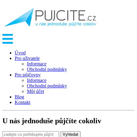
Úvod
Pro uživatele
Informace
Obchodní podmínky
Pro půjčovny
Informace
Obchodní podmínky
Můj účet
Blog
Kontakt
U nás jednoduše půjčíte cokoliv
Vyhledat