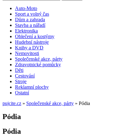
Auto-Moto
Sport a volný čas
Dům a zahrada
Stavba a nářadí
Elektronika
Oblečení a kostýmy
Hudební nástroje
Knihy a DVD
Nemovitosti
Společenské akce, párty
Zdravotnické pomůcky
Děti
Cestování
Stroje
Reklamní plochy
Ostatní
pujcite.cz
»
Společenské akce, párty
»
Pódia
Pódia
Pódia