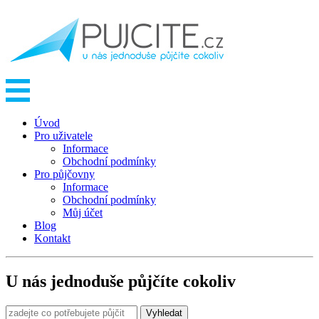
Úvod
Pro uživatele
Informace
Obchodní podmínky
Pro půjčovny
Informace
Obchodní podmínky
Můj účet
Blog
Kontakt
U nás jednoduše půjčíte cokoliv
Vyhledat