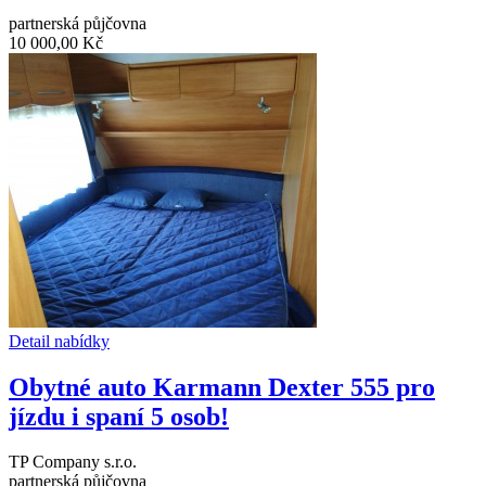
partnerská půjčovna
10 000,00 Kč
Detail nabídky
Obytné auto Karmann Dexter 555 pro
jízdu i spaní 5 osob!
TP Company s.r.o.
partnerská půjčovna