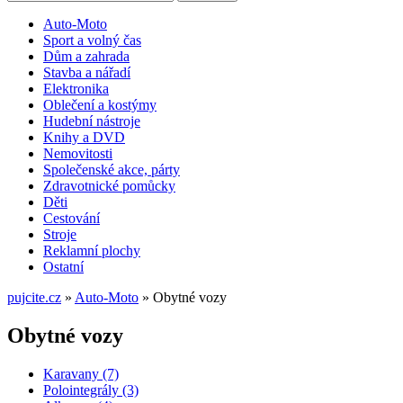
Auto-Moto
Sport a volný čas
Dům a zahrada
Stavba a nářadí
Elektronika
Oblečení a kostýmy
Hudební nástroje
Knihy a DVD
Nemovitosti
Společenské akce, párty
Zdravotnické pomůcky
Děti
Cestování
Stroje
Reklamní plochy
Ostatní
pujcite.cz
»
Auto-Moto
»
Obytné vozy
Obytné vozy
Karavany (7)
Polointegrály (3)