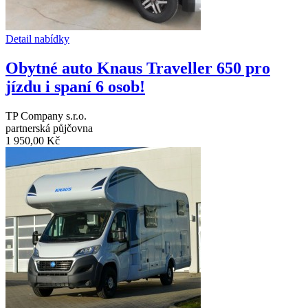
Detail nabídky
Obytné auto Knaus Traveller 650 pro
jízdu i spaní 6 osob!
TP Company s.r.o.
partnerská půjčovna
1 950,00 Kč