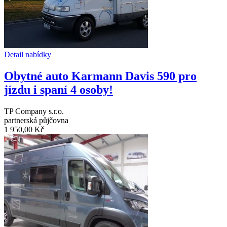
Detail nabídky
Obytné auto Karmann Davis 590 pro
jízdu i spaní 4 osoby!
TP Company s.r.o.
partnerská půjčovna
1 950,00 Kč