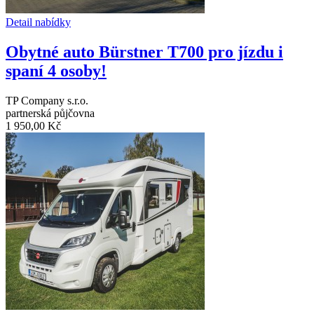
Detail nabídky
Obytné auto Bürstner T700 pro jízdu i
spaní 4 osoby!
TP Company s.r.o.
partnerská půjčovna
1 950,00 Kč