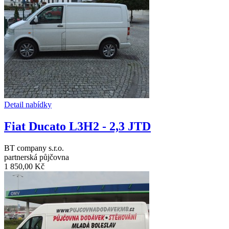
Detail nabídky
Fiat Ducato L3H2 - 2,3 JTD
BT company s.r.o.
partnerská půjčovna
1 850,00 Kč