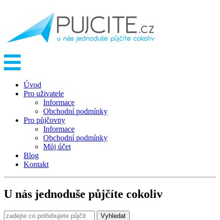
Úvod
Pro uživatele
Informace
Obchodní podmínky
Pro půjčovny
Informace
Obchodní podmínky
Můj účet
Blog
Kontakt
U nás jednoduše půjčíte cokoliv
Vyhledat