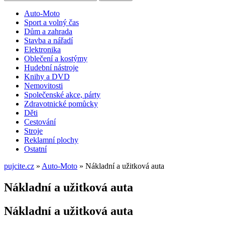
Auto-Moto
Sport a volný čas
Dům a zahrada
Stavba a nářadí
Elektronika
Oblečení a kostýmy
Hudební nástroje
Knihy a DVD
Nemovitosti
Společenské akce, párty
Zdravotnické pomůcky
Děti
Cestování
Stroje
Reklamní plochy
Ostatní
pujcite.cz
»
Auto-Moto
»
Nákladní a užitková auta
Nákladní a užitková auta
Nákladní a užitková auta