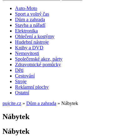
Auto-Moto
Sport a volný čas
Dům a zahrada
Stavba a nářadí
Elektronika
Oblečení a kostýmy
Hudební nástroje
Knihy a DVD
Nemovitosti
Společenské akce, párty
Zdravotnické pomůcky
Děti
Cestování
Stroje
Reklamní plochy
Ostatní
pujcite.cz
»
Dům a zahrada
»
Nábytek
Nábytek
Nábytek