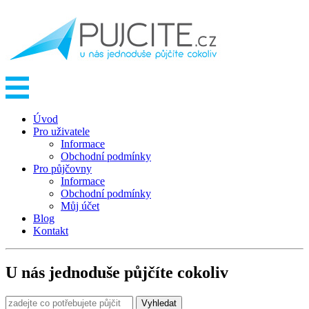
Úvod
Pro uživatele
Informace
Obchodní podmínky
Pro půjčovny
Informace
Obchodní podmínky
Můj účet
Blog
Kontakt
U nás jednoduše půjčíte cokoliv
Vyhledat