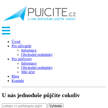
Úvod
Pro uživatele
Informace
Obchodní podmínky
Pro půjčovny
Informace
Obchodní podmínky
Můj účet
Blog
Kontakt
U nás jednoduše půjčíte cokoliv
Vyhledat