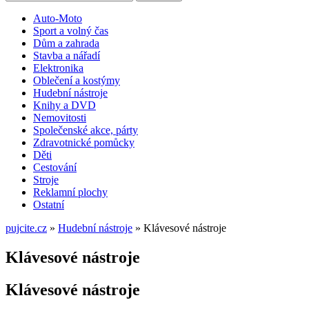
Auto-Moto
Sport a volný čas
Dům a zahrada
Stavba a nářadí
Elektronika
Oblečení a kostýmy
Hudební nástroje
Knihy a DVD
Nemovitosti
Společenské akce, párty
Zdravotnické pomůcky
Děti
Cestování
Stroje
Reklamní plochy
Ostatní
pujcite.cz
»
Hudební nástroje
»
Klávesové nástroje
Klávesové nástroje
Klávesové nástroje