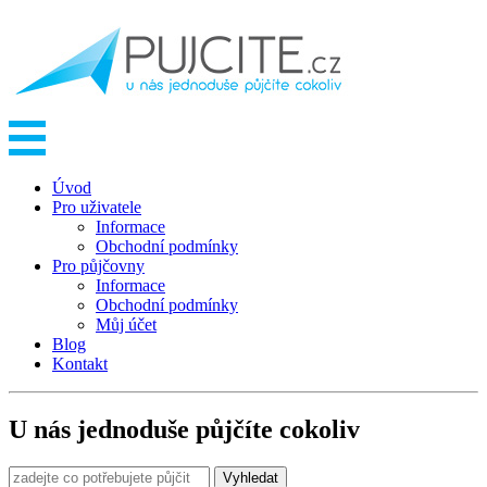
Úvod
Pro uživatele
Informace
Obchodní podmínky
Pro půjčovny
Informace
Obchodní podmínky
Můj účet
Blog
Kontakt
U nás jednoduše půjčíte cokoliv
Vyhledat