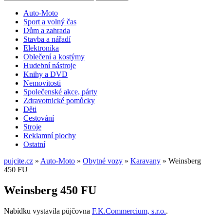
Auto-Moto
Sport a volný čas
Dům a zahrada
Stavba a nářadí
Elektronika
Oblečení a kostýmy
Hudební nástroje
Knihy a DVD
Nemovitosti
Společenské akce, párty
Zdravotnické pomůcky
Děti
Cestování
Stroje
Reklamní plochy
Ostatní
pujcite.cz
»
Auto-Moto
»
Obytné vozy
»
Karavany
»
Weinsberg
450 FU
Weinsberg 450 FU
Nabídku vystavila půjčovna
F.K.Commercium, s.r.o.
.