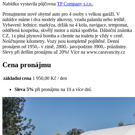
Nabídku vystavila půjčovna
TP Company s.r.o.
.
Pronajmeme nové obytné auto pro 4 osoby s velkou garáží. V
nabídce máme i dva modely alkovny, vzadu palanda nebo letiště.
Vybavení: lednice, markýza, držák na 4 kola, navigace, tempomat,
oddělená koupelna, skvělý motor a nízká spotřeba. Dálniční známka
CZ, 1x plná plynová bomba a chemie na toaletu je vždy v ceně.
Neúčtujeme kilometry. Vozy jsou kompletně pojištěné. Denní
pronájem od 1950,- v zimě, 2800,- jaro/podzim 3900,- prázdniny.
Slevy při delším pronájmu až 20%! Více na www.caravancity.cz
Cena pronájmu
základní cena
1 950,00 Kč / den
Sleva 5%
při pronájmu na 10 a více dní.