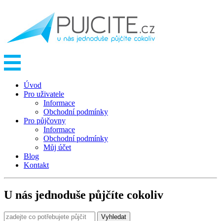
Úvod
Pro uživatele
Informace
Obchodní podmínky
Pro půjčovny
Informace
Obchodní podmínky
Můj účet
Blog
Kontakt
U nás jednoduše půjčíte cokoliv
Vyhledat