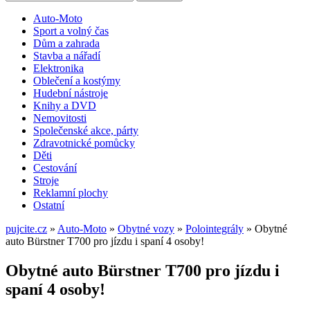
Auto-Moto
Sport a volný čas
Dům a zahrada
Stavba a nářadí
Elektronika
Oblečení a kostýmy
Hudební nástroje
Knihy a DVD
Nemovitosti
Společenské akce, párty
Zdravotnické pomůcky
Děti
Cestování
Stroje
Reklamní plochy
Ostatní
pujcite.cz
»
Auto-Moto
»
Obytné vozy
»
Polointegrály
»
Obytné
auto Bürstner T700 pro jízdu i spaní 4 osoby!
Obytné auto Bürstner T700 pro jízdu i
spaní 4 osoby!