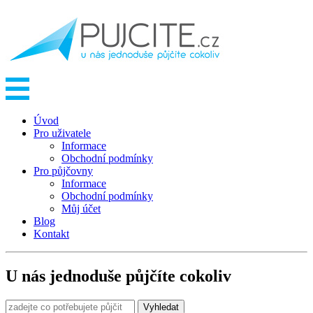
Úvod
Pro uživatele
Informace
Obchodní podmínky
Pro půjčovny
Informace
Obchodní podmínky
Můj účet
Blog
Kontakt
U nás jednoduše půjčíte cokoliv
Vyhledat