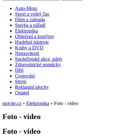
Auto-Moto
Sport a volný čas
Dům a zahrada
Stavba a nářadí
Elektronika
Oblečení a kostýmy
Hudební nástroje
Knihy a DVD
Nemovitosti
Společenské akce, párty
Zdravotnické pomůcky
Děti
Cestování
Stroje
Reklamní plochy
Ostatní
pujcite.cz
»
Elektronika
»
Foto - video
Foto - video
Foto - video