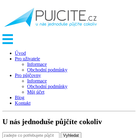
Úvod
Pro uživatele
Informace
Obchodní podmínky
Pro půjčovny
Informace
Obchodní podmínky
Můj účet
Blog
Kontakt
U nás jednoduše půjčíte cokoliv
Vyhledat