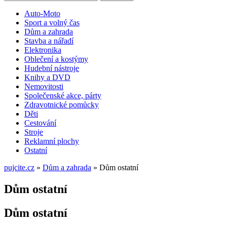
Auto-Moto
Sport a volný čas
Dům a zahrada
Stavba a nářadí
Elektronika
Oblečení a kostýmy
Hudební nástroje
Knihy a DVD
Nemovitosti
Společenské akce, párty
Zdravotnické pomůcky
Děti
Cestování
Stroje
Reklamní plochy
Ostatní
pujcite.cz
»
Dům a zahrada
»
Dům ostatní
Dům ostatní
Dům ostatní