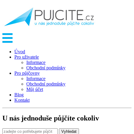
Úvod
Pro uživatele
Informace
Obchodní podmínky
Pro půjčovny
Informace
Obchodní podmínky
Můj účet
Blog
Kontakt
U nás jednoduše půjčíte cokoliv
Vyhledat