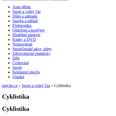
Auto-Moto
Sport a volný čas
Dům a zahrada
Stavba a nářadí
Elektronika
Oblečení a kostýmy
Hudební nástroje
Knihy a DVD
Nemovitosti
Společenské akce, párty
Zdravotnické pomůcky
Děti
Cestování
Stroje
Reklamní plochy
Ostatní
pujcite.cz
»
Sport a volný čas
»
Cyklistika
Cyklistika
Cyklistika