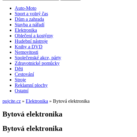
Auto-Moto
Sport a volný čas
Dům a zahrada
Stavba a nářadí
Elektronika
Oblečení a kostýmy
Hudební nástroje
Knihy a DVD
Nemovitosti
Společenské akce, párty
Zdravotnické pomůcky
Děti
Cestování
Stroje
Reklamní plochy
Ostatní
pujcite.cz
»
Elektronika
»
Bytová elektronika
Bytová elektronika
Bytová elektronika