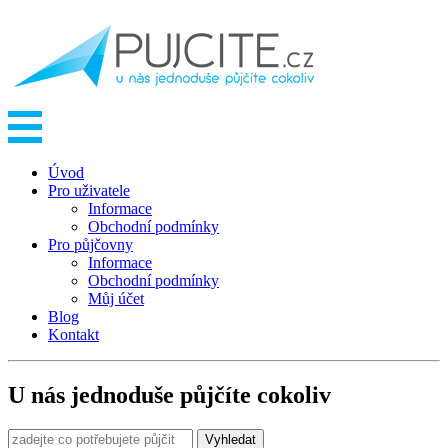
Úvod
Pro uživatele
Informace
Obchodní podmínky
Pro půjčovny
Informace
Obchodní podmínky
Můj účet
Blog
Kontakt
U nás jednoduše půjčíte cokoliv
Vyhledat